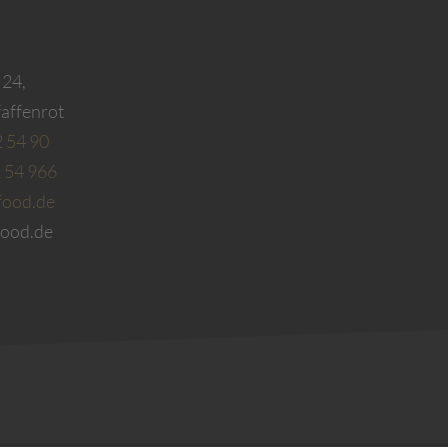
 24,
affenrot
2 54 90
2 54 966
food.de
food.de