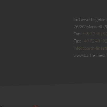
Im Gewerbegebiet
76359 Marxzell-Pf
Fon:
+49 72 48 | 9
Fax:
+49 72 48 | 9
info@barth-finest
www.barth-finest